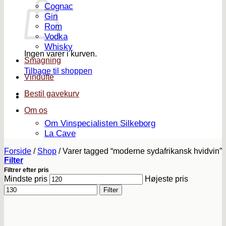
Cognac
Gin
Rom
Vodka
Whisky
Ingen varer i kurven.
Smagning
Tilbage til shoppen
Vindufte
Bestil gavekurv
Om os
Om Vinspecialisten Silkeborg
La Cave
Forside
/
Shop
/
Varer tagged “moderne sydafrikansk hvidvin”
Filter
Filtrer efter pris
Mindste pris
Højeste pris
Filter