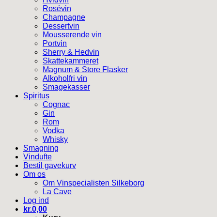
Rosévin
Champagne
Dessertvin
Mousserende vin
Portvin
Sherry & Hedvin
Skattekammeret
Magnum & Store Flasker
Alkoholfri vin
Smagekasser
Spiritus
Cognac
Gin
Rom
Vodka
Whisky
Smagning
Vindufte
Bestil gavekurv
Om os
Om Vinspecialisten Silkeborg
La Cave
Log ind
kr.
0,00