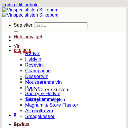
Fortsæt til indhold
Søg efter:
Hele udvalget
Vin
kr.
0,00
0
Rødvin
Hvidvin
Rosévin
Champagne
Dessertvin
Mousserende vin
Portvin
Ingen varer i kurven.
Sherry & Hedvin
Skattekammeret
Tilbage til shoppen
Magnum & Store Flasker
Alkoholfri vin
0
Smagekasser
Spiritus
Kurv