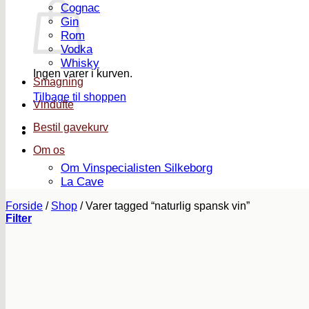
Cognac
Gin
Rom
Vodka
Whisky
Ingen varer i kurven.
Smagning
Tilbage til shoppen
Vindufte
Bestil gavekurv
Om os
Om Vinspecialisten Silkeborg
La Cave
Forside
/
Shop
/
Varer tagged “naturlig spansk vin”
Filter