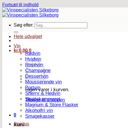
Fortsæt til indhold
Søg efter:
Hele udvalget
Vin
kr.
0,00
0
Rødvin
Hvidvin
Rosévin
Champagne
Dessertvin
Mousserende vin
Portvin
Ingen varer i kurven.
Sherry & Hedvin
Skattekammeret
Tilbage til shoppen
Magnum & Store Flasker
Alkoholfri vin
0
Smagekasser
Spiritus
Kurv