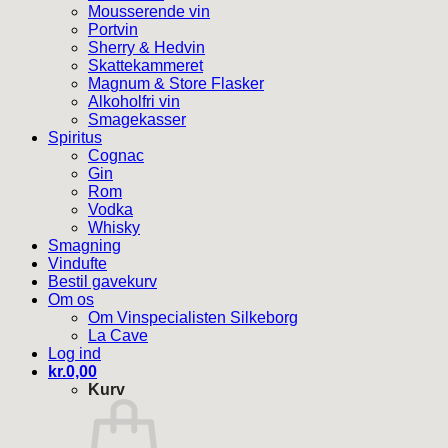
Mousserende vin
Portvin
Sherry & Hedvin
Skattekammeret
Magnum & Store Flasker
Alkoholfri vin
Smagekasser
Spiritus
Cognac
Gin
Rom
Vodka
Whisky
Smagning
Vindufte
Bestil gavekurv
Om os
Om Vinspecialisten Silkeborg
La Cave
Log ind
kr.
0,00
Kurv