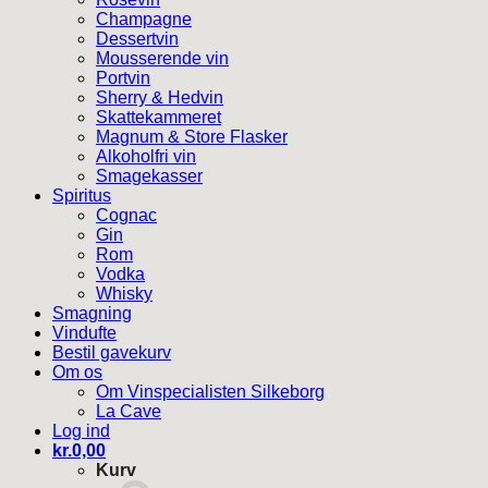
Champagne
Dessertvin
Mousserende vin
Portvin
Sherry & Hedvin
Skattekammeret
Magnum & Store Flasker
Alkoholfri vin
Smagekasser
Spiritus
Cognac
Gin
Rom
Vodka
Whisky
Smagning
Vindufte
Bestil gavekurv
Om os
Om Vinspecialisten Silkeborg
La Cave
Log ind
kr.
0,00
Kurv