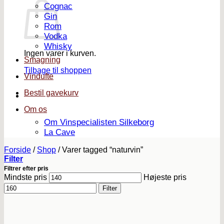
Cognac
Gin
Rom
Vodka
Whisky
Ingen varer i kurven.
Smagning
Tilbage til shoppen
Vindufte
Bestil gavekurv
Om os
Om Vinspecialisten Silkeborg
La Cave
Forside
/
Shop
/
Varer tagged “naturvin”
Filter
Filtrer efter pris
Mindste pris
Højeste pris
Filter