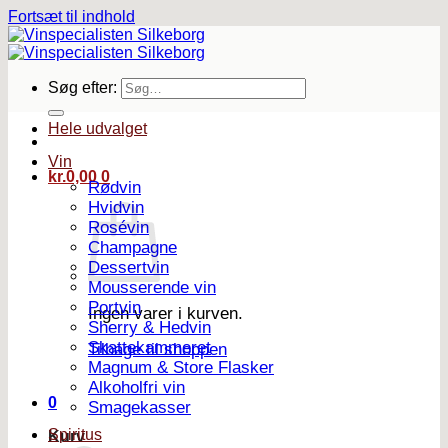
Fortsæt til indhold
Søg efter:
Hele udvalget
Vin
kr.
0,00
0
Rødvin
Hvidvin
Rosévin
Champagne
Dessertvin
Mousserende vin
Portvin
Ingen varer i kurven.
Sherry & Hedvin
Skattekammeret
Tilbage til shoppen
Magnum & Store Flasker
Alkoholfri vin
0
Smagekasser
Spiritus
Kurv