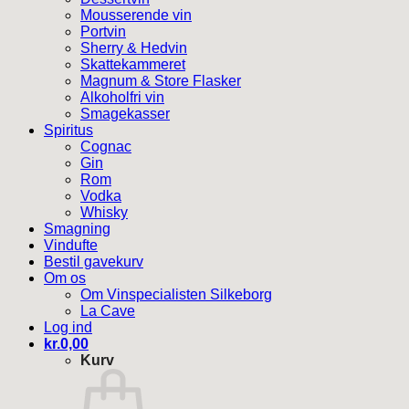
Mousserende vin
Portvin
Sherry & Hedvin
Skattekammeret
Magnum & Store Flasker
Alkoholfri vin
Smagekasser
Spiritus
Cognac
Gin
Rom
Vodka
Whisky
Smagning
Vindufte
Bestil gavekurv
Om os
Om Vinspecialisten Silkeborg
La Cave
Log ind
kr.
0,00
Kurv