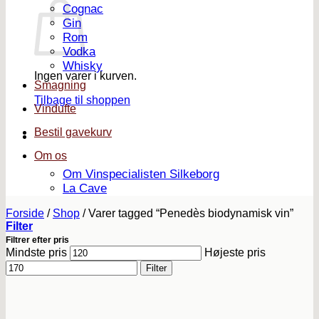
Cognac
Gin
Rom
Vodka
Whisky
Ingen varer i kurven.
Smagning
Tilbage til shoppen
Vindufte
Bestil gavekurv
Om os
Om Vinspecialisten Silkeborg
La Cave
Forside
/
Shop
/
Varer tagged “Penedès biodynamisk vin”
Filter
Filtrer efter pris
Mindste pris
Højeste pris
Filter