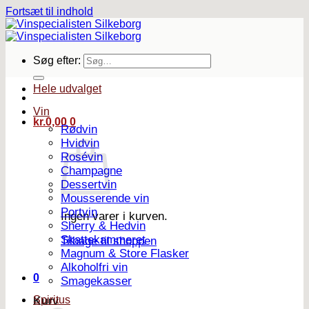
Fortsæt til indhold
Søg efter:
Hele udvalget
Vin
kr.
0,00
0
Rødvin
Hvidvin
Rosévin
Champagne
Dessertvin
Mousserende vin
Portvin
Ingen varer i kurven.
Sherry & Hedvin
Skattekammeret
Tilbage til shoppen
Magnum & Store Flasker
Alkoholfri vin
0
Smagekasser
Spiritus
Kurv