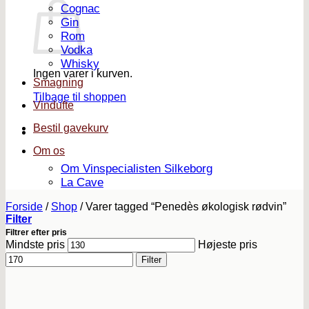
Cognac
Gin
Rom
Vodka
Whisky
Ingen varer i kurven.
Smagning
Tilbage til shoppen
Vindufte
Bestil gavekurv
Om os
Om Vinspecialisten Silkeborg
La Cave
Forside
/
Shop
/
Varer tagged “Penedès økologisk rødvin”
Filter
Filtrer efter pris
Mindste pris
Højeste pris
Filter