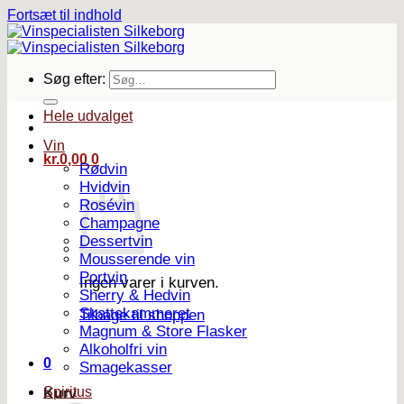
Fortsæt til indhold
Søg efter:
Hele udvalget
Vin
kr.
0,00
0
Rødvin
Hvidvin
Rosévin
Champagne
Dessertvin
Mousserende vin
Portvin
Ingen varer i kurven.
Sherry & Hedvin
Skattekammeret
Tilbage til shoppen
Magnum & Store Flasker
Alkoholfri vin
0
Smagekasser
Spiritus
Kurv