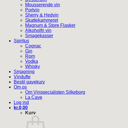
Mousserende vin
Portvin
Sherry & Hedvin
Skattekammeret
Magnum & Store Flasker
Alkoholfri vin
Smagekasser
Spiritus
Cognac
Gin
Rom
Vodka
Whisky
Smagning
Vindufte
Bestil gavekurv
Om os
Om Vinspecialisten Silkeborg
La Cave
Log ind
kr.
0,00
Kurv