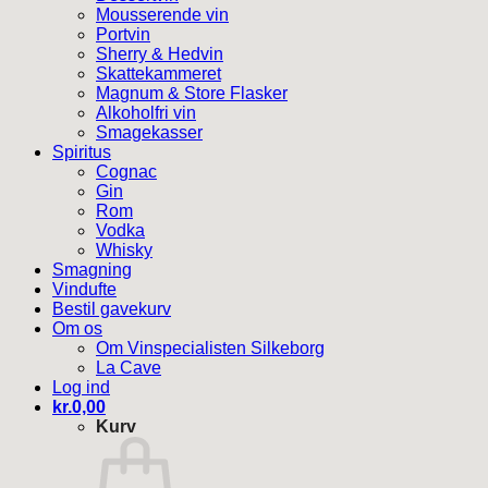
Mousserende vin
Portvin
Sherry & Hedvin
Skattekammeret
Magnum & Store Flasker
Alkoholfri vin
Smagekasser
Spiritus
Cognac
Gin
Rom
Vodka
Whisky
Smagning
Vindufte
Bestil gavekurv
Om os
Om Vinspecialisten Silkeborg
La Cave
Log ind
kr.
0,00
Kurv