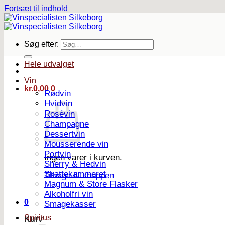
Fortsæt til indhold
Søg efter:
Hele udvalget
Vin
kr.
0,00
0
Rødvin
Hvidvin
Rosévin
Champagne
Dessertvin
Mousserende vin
Portvin
Ingen varer i kurven.
Sherry & Hedvin
Skattekammeret
Tilbage til shoppen
Magnum & Store Flasker
Alkoholfri vin
0
Smagekasser
Spiritus
Kurv