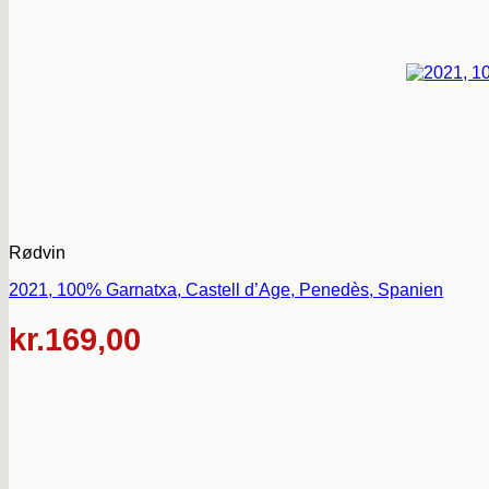
Rødvin
2021, 100% Garnatxa, Castell d’Age, Penedès, Spanien
kr.
169,00