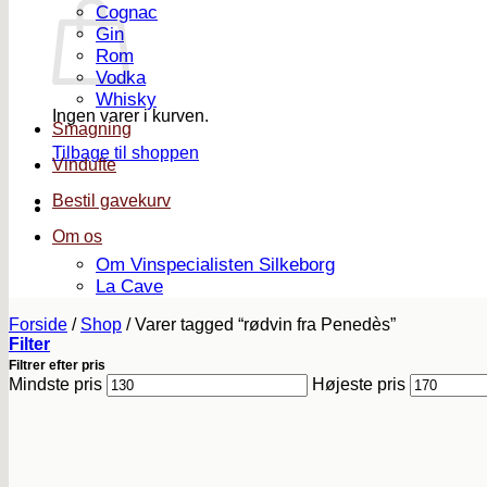
Cognac
Gin
Rom
Vodka
Whisky
Ingen varer i kurven.
Smagning
Tilbage til shoppen
Vindufte
Bestil gavekurv
Om os
Om Vinspecialisten Silkeborg
La Cave
Forside
/
Shop
/
Varer tagged “rødvin fra Penedès”
Filter
Filtrer efter pris
Mindste pris
Højeste pris