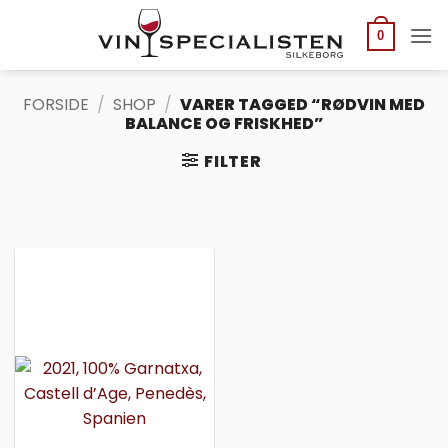
Fortsæt
til
0
indhold
FORSIDE
/
SHOP
/
VARER TAGGED “RØDVIN MED
BALANCE OG FRISKHED”
FILTER