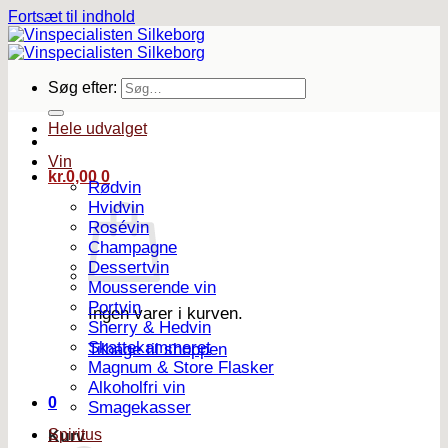
Fortsæt til indhold
Søg efter:
Hele udvalget
Vin
kr.
0,00
0
Rødvin
Hvidvin
Rosévin
Champagne
Dessertvin
Mousserende vin
Portvin
Ingen varer i kurven.
Sherry & Hedvin
Skattekammeret
Tilbage til shoppen
Magnum & Store Flasker
Alkoholfri vin
0
Smagekasser
Spiritus
Kurv