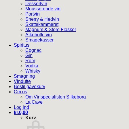
Dessertvin
Mousserende vin
Portvin
Sherry & Hedvin
Skattekammeret
Magnum & Store Flasker
Alkoholfri vin
Smagekasser
Spiritus
Cognac
Gin
Rom
Vodka
Whisky
Smagning
Vindufte
Bestil gavekurv
Om os
Om Vinspecialisten Silkeborg
La Cave
Log ind
kr.
0,00
Kurv