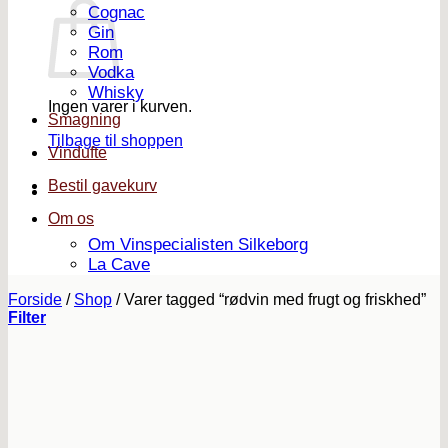
Cognac
Gin
Rom
Vodka
Whisky
Ingen varer i kurven.
Smagning
Tilbage til shoppen
Vindufte
Bestil gavekurv
Om os
Om Vinspecialisten Silkeborg
La Cave
Forside
/
Shop
/
Varer tagged “rødvin med frugt og friskhed”
Filter