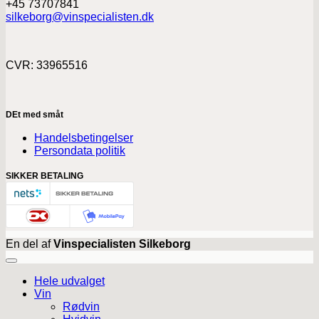
+45 73707841
silkeborg@vinspecialisten.dk
CVR: 33965516
DEt med småt
Handelsbetingelser
Persondata politik
SIKKER BETALING
En del af
Vinspecialisten Silkeborg
Hele udvalget
Vin
Rødvin