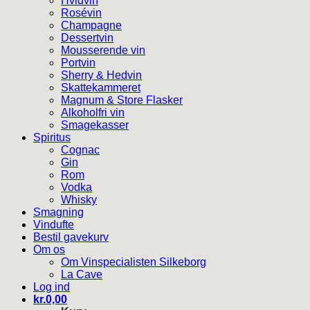
Hvidvin
Rosévin
Champagne
Dessertvin
Mousserende vin
Portvin
Sherry & Hedvin
Skattekammeret
Magnum & Store Flasker
Alkoholfri vin
Smagekasser
Spiritus
Cognac
Gin
Rom
Vodka
Whisky
Smagning
Vindufte
Bestil gavekurv
Om os
Om Vinspecialisten Silkeborg
La Cave
Log ind
kr.
0,00