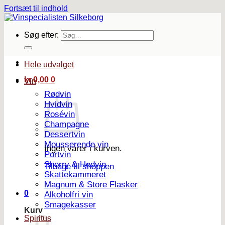
Fortsæt til indhold
Søg efter:
Hele udvalget
kr.
0,00
0
Vin
Rødvin
Hvidvin
Rosévin
Champagne
Dessertvin
Mousserende vin
Ingen varer i kurven.
Portvin
Sherry & Hedvin
Tilbage til shoppen
Skattekammeret
Magnum & Store Flasker
0
Alkoholfri vin
Smagekasser
Kurv
Spiritus