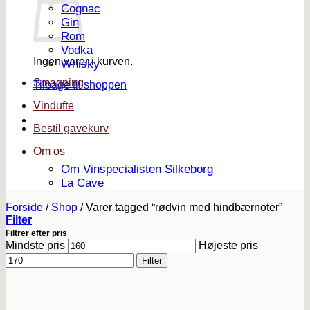
Cognac
Gin
Rom
Vodka
Ingen varer i kurven.
Whisky
Smagning
Tilbage til shoppen
Vindufte
Bestil gavekurv
Om os
Om Vinspecialisten Silkeborg
La Cave
Forside
/
Shop
/
Varer tagged “rødvin med hindbærnoter”
Filter
Filtrer efter pris
Mindste pris
Højeste pris
Filter