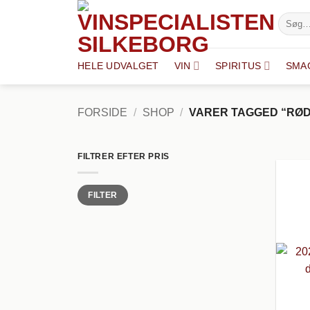
Fortsæt
Søg
til
efter:
indhold
HELE UDVALGET
VIN
SPIRITUS
SMA
FORSIDE
/
SHOP
/
VARER TAGGED “RØD
FILTRER EFTER PRIS
Mindste
Højeste
FILTER
pris
pris