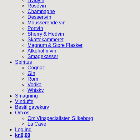
Hvidvin
Rosévin
Champagne
Dessertvin
Mousserende vin
Portvin
Sherry & Hedvin
Skattekammeret
Magnum & Store Flasker
Alkoholfri vin
Smagekasser
Spiritus
Cognac
Gin
Rom
Vodka
Whisky
Smagning
Vindufte
Bestil gavekurv
Om os
Om Vinspecialisten Silkeborg
La Cave
Log ind
kr.
0,00