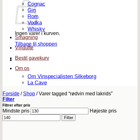
Cognac
Gin
Rom
Vodka
Whisky
Ingen varer i kurven.
Smagning
Tilbage til shoppen
Vindufte
Bestil gavekurv
Om os
Om Vinspecialisten Silkeborg
La Cave
Forside
/
Shop
/
Varer tagged “rødvin med lakrids”
Filter
Filtrer efter pris
Mindste pris
Højeste pris
Filter