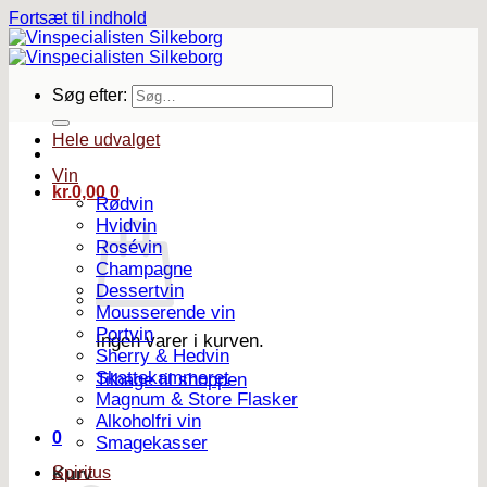
Fortsæt til indhold
Søg efter:
Hele udvalget
Vin
kr.
0,00
0
Rødvin
Hvidvin
Rosévin
Champagne
Dessertvin
Mousserende vin
Portvin
Ingen varer i kurven.
Sherry & Hedvin
Skattekammeret
Tilbage til shoppen
Magnum & Store Flasker
Alkoholfri vin
0
Smagekasser
Spiritus
Kurv