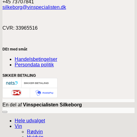
+45 73707841
silkeborg@vinspecialisten.dk
CVR: 33965516
DEt med småt
Handelsbetingelser
Persondata politik
SIKKER BETALING
En del af
Vinspecialisten Silkeborg
Hele udvalget
Vin
Rødvin