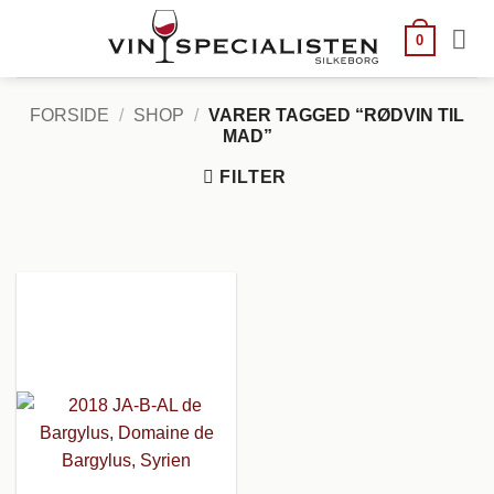
Fortsæt
til
0
indhold
FORSIDE
/
SHOP
/
VARER TAGGED “RØDVIN TIL
MAD”
FILTER