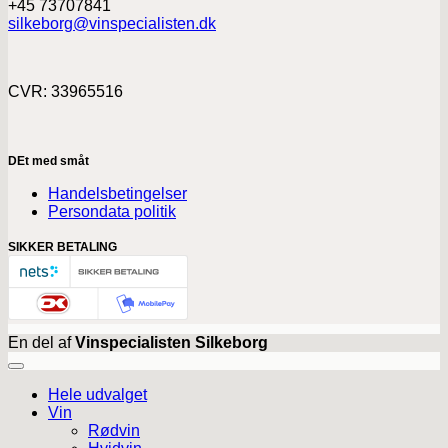
+45 73707841
silkeborg@vinspecialisten.dk
CVR: 33965516
DEt med småt
Handelsbetingelser
Persondata politik
SIKKER BETALING
En del af
Vinspecialisten Silkeborg
Hele udvalget
Vin
Rødvin