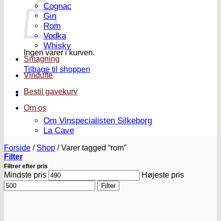
Cognac
Gin
Rom
Vodka
Whisky
Ingen varer i kurven.
Smagning
Tilbage til shoppen
Vindufte
Bestil gavekurv
Om os
Om Vinspecialisten Silkeborg
La Cave
Forside
/
Shop
/
Varer tagged “rom”
Filter
Filtrer efter pris
Mindste pris
Højeste pris
Filter