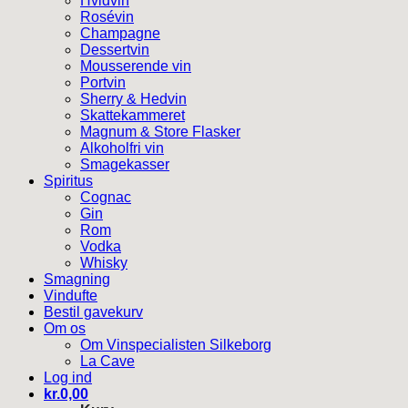
Hvidvin
Rosévin
Champagne
Dessertvin
Mousserende vin
Portvin
Sherry & Hedvin
Skattekammeret
Magnum & Store Flasker
Alkoholfri vin
Smagekasser
Spiritus
Cognac
Gin
Rom
Vodka
Whisky
Smagning
Vindufte
Bestil gavekurv
Om os
Om Vinspecialisten Silkeborg
La Cave
Log ind
kr.
0,00