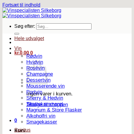
Fortsæt til indhold
Søg efter:
Hele udvalget
Vin
kr.
0,00
0
Rødvin
Hvidvin
Rosévin
Champagne
Dessertvin
Mousserende vin
Portvin
Ingen varer i kurven.
Sherry & Hedvin
Skattekammeret
Tilbage til shoppen
Magnum & Store Flasker
Alkoholfri vin
0
Smagekasser
Spiritus
Kurv