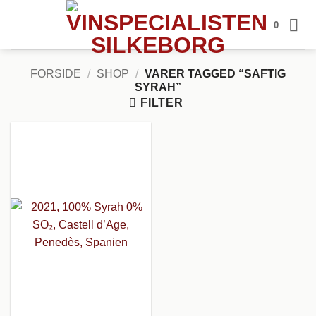
Fortsæt
0
til
indhold
FORSIDE
/
SHOP
/
VARER TAGGED “SAFTIG
SYRAH”
FILTER