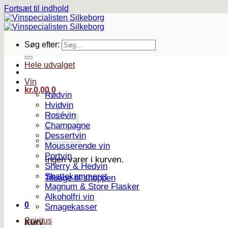
Fortsæt til indhold
Søg efter:
Hele udvalget
Vin
kr.
0,00
0
Rødvin
Hvidvin
Rosévin
Champagne
Dessertvin
Mousserende vin
Portvin
Ingen varer i kurven.
Sherry & Hedvin
Skattekammeret
Tilbage til shoppen
Magnum & Store Flasker
Alkoholfri vin
0
Smagekasser
Spiritus
Kurv