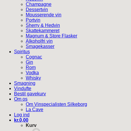
Champagne
Dessertvin
Mousserende vin
Portvin
Sherry & Hedvin
Skattekammeret
Magnum & Store Flasker
Alkoholfri vin
Smagekasser
Spiritus
Cognac
Gin
Rom
Vodka
Whisky
Smagning
Vindufte
Bestil gavekurv
Om os
Om Vinspecialisten Silkeborg
La Cave
Log ind
kr.
0,00
Kurv