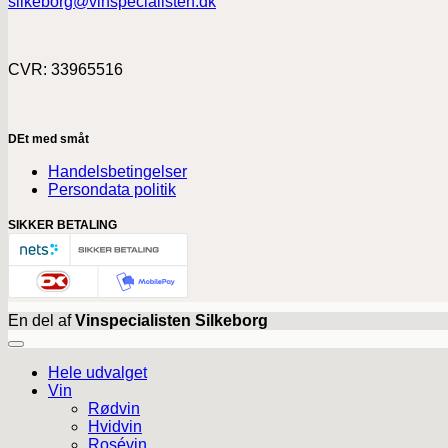
silkeborg@vinspecialisten.dk
CVR: 33965516
DEt med småt
Handelsbetingelser
Persondata politik
SIKKER BETALING
En del af
Vinspecialisten Silkeborg
Hele udvalget
Vin
Rødvin
Hvidvin
Rosévin