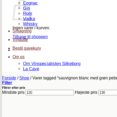
Cognac
Gin
Rom
Vodka
Whisky
Ingen varer i kurven.
Smagning
Tilbage til shoppen
Vindufte
Bestil gavekurv
Om os
Om Vinspecialisten Silkeborg
La Cave
Forside
/
Shop
/
Varer tagged “sauvignon blanc med grøn pebe
Filter
Filtrer efter pris
Mindste pris
Højeste pris