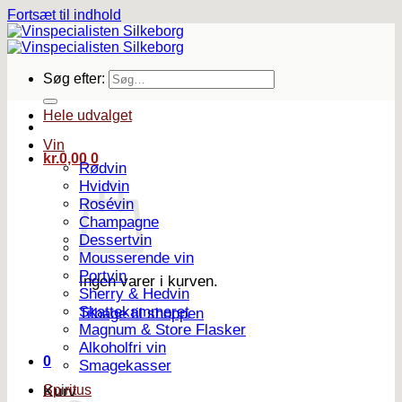
Fortsæt til indhold
Søg efter:
Hele udvalget
Vin
kr.
0,00
0
Rødvin
Hvidvin
Rosévin
Champagne
Dessertvin
Mousserende vin
Portvin
Ingen varer i kurven.
Sherry & Hedvin
Skattekammeret
Tilbage til shoppen
Magnum & Store Flasker
Alkoholfri vin
0
Smagekasser
Spiritus
Kurv