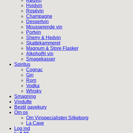
Rødvin
Hvidvin
Rosévin
Champagne
Dessertvin
Mousserende vin
Portvin
Sherry & Hedvin
Skattekammeret
Magnum & Store Flasker
Alkoholfri vin
Smagekasser
Spiritus
Cognac
Gin
Rom
Vodka
Whisky
Smagning
Vindufte
Bestil gavekurv
Om os
Om Vinspecialisten Silkeborg
La Cave
Log ind