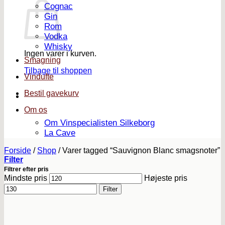
Cognac
Gin
Rom
Vodka
Whisky
Ingen varer i kurven.
Smagning
Tilbage til shoppen
Vindufte
Bestil gavekurv
Om os
Om Vinspecialisten Silkeborg
La Cave
Forside
/
Shop
/
Varer tagged “Sauvignon Blanc smagsnoter”
Filter
Filtrer efter pris
Mindste pris
Højeste pris
Filter