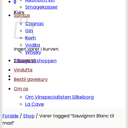
0
Smagekasser
Kurv
Spiritus
Cognac
Gin
Rom
Vodka
Ingen varer i kurven.
Whisky
Smagning
Tilbage til shoppen
Vindufte
Bestil gavekurv
Om os
Om Vinspecialisten Silkeborg
La Cave
Forside
/
Shop
/
Varer tagged “Sauvignon Blanc til
mad”