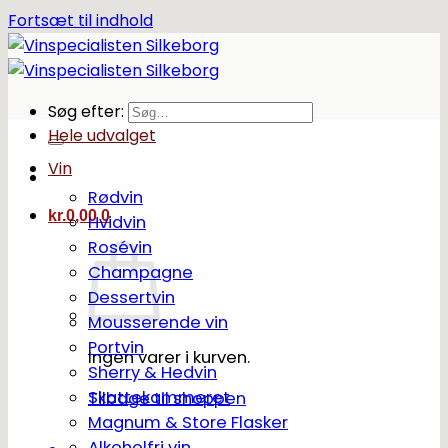
Fortsæt til indhold
Søg efter:
Hele udvalget
Vin
Rødvin
kr.
0,00
0
Hvidvin
Rosévin
Champagne
Dessertvin
Mousserende vin
Portvin
Ingen varer i kurven.
Sherry & Hedvin
Skattekammeret
Tilbage til shoppen
Magnum & Store Flasker
Alkoholfri vin