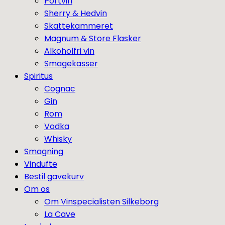
Portvin
Sherry & Hedvin
Skattekammeret
Magnum & Store Flasker
Alkoholfri vin
Smagekasser
Spiritus
Cognac
Gin
Rom
Vodka
Whisky
Smagning
Vindufte
Bestil gavekurv
Om os
Om Vinspecialisten Silkeborg
La Cave