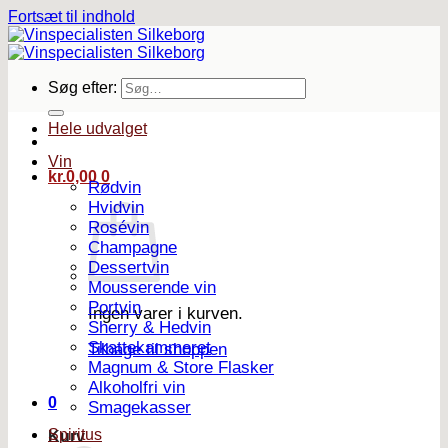
Fortsæt til indhold
Søg efter:
Hele udvalget
Vin
kr.
0,00
0
Rødvin
Hvidvin
Rosévin
Champagne
Dessertvin
Mousserende vin
Portvin
Ingen varer i kurven.
Sherry & Hedvin
Skattekammeret
Tilbage til shoppen
Magnum & Store Flasker
Alkoholfri vin
0
Smagekasser
Spiritus
Kurv