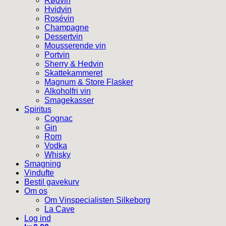
Rødvin
Hvidvin
Rosévin
Champagne
Dessertvin
Mousserende vin
Portvin
Sherry & Hedvin
Skattekammeret
Magnum & Store Flasker
Alkoholfri vin
Smagekasser
Spiritus
Cognac
Gin
Rom
Vodka
Whisky
Smagning
Vindufte
Bestil gavekurv
Om os
Om Vinspecialisten Silkeborg
La Cave
Log ind