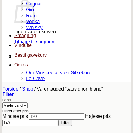
Cognac
Gin
Rom
Vodka
Whisky
Ingen varer i kurven.
Smagning
Tilbage til shoppen
Vindufte
Bestil gavekurv
Om os
Om Vinspecialisten Silkeborg
La Cave
Forside
/
Shop
/
Varer tagged “sauvignon blanc”
Filter
Land
Filtrer efter pris
Mindste pris
Højeste pris
Filter