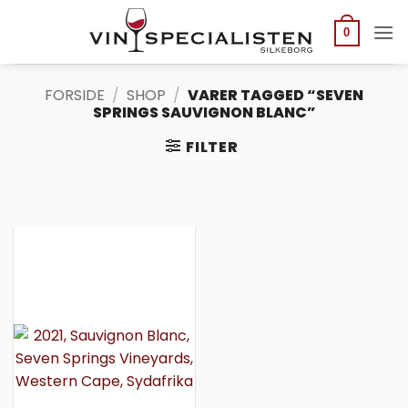
Fortsæt
til
0
indhold
FORSIDE
/
SHOP
/
VARER TAGGED “SEVEN
SPRINGS SAUVIGNON BLANC”
FILTER