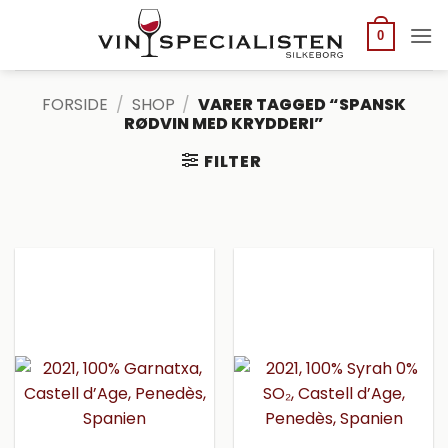
Fortsæt
til
0
indhold
FORSIDE
/
SHOP
/
VARER TAGGED “SPANSK
RØDVIN MED KRYDDERI”
FILTER