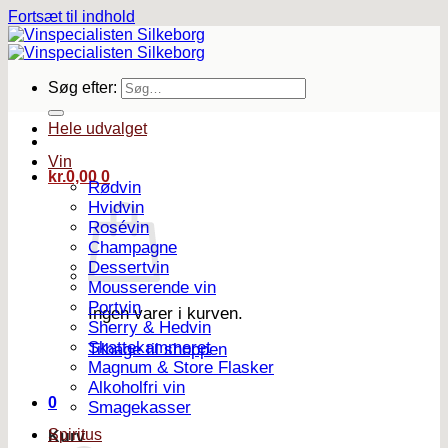
Fortsæt til indhold
Søg efter:
Hele udvalget
Vin
kr.
0,00
0
Rødvin
Hvidvin
Rosévin
Champagne
Dessertvin
Mousserende vin
Portvin
Ingen varer i kurven.
Sherry & Hedvin
Skattekammeret
Tilbage til shoppen
Magnum & Store Flasker
Alkoholfri vin
0
Smagekasser
Spiritus
Kurv