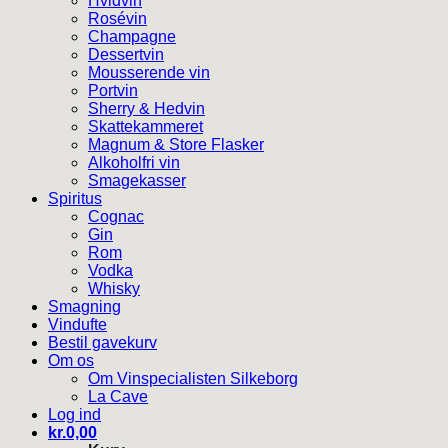
Hvidvin
Rosévin
Champagne
Dessertvin
Mousserende vin
Portvin
Sherry & Hedvin
Skattekammeret
Magnum & Store Flasker
Alkoholfri vin
Smagekasser
Spiritus
Cognac
Gin
Rom
Vodka
Whisky
Smagning
Vindufte
Bestil gavekurv
Om os
Om Vinspecialisten Silkeborg
La Cave
Log ind
kr.
0,00