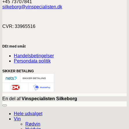
+45 73707841
silkeborg@vinspecialisten.dk
CVR: 33965516
DEt med småt
Handelsbetingelser
Persondata politik
SIKKER BETALING
En del af
Vinspecialisten Silkeborg
Hele udvalget
Vin
Rødvin