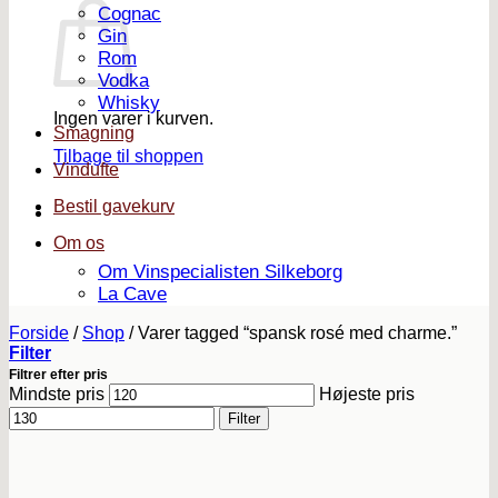
Cognac
Gin
Rom
Vodka
Whisky
Ingen varer i kurven.
Smagning
Tilbage til shoppen
Vindufte
Bestil gavekurv
Om os
Om Vinspecialisten Silkeborg
La Cave
Forside
/
Shop
/
Varer tagged “spansk rosé med charme.”
Filter
Filtrer efter pris
Mindste pris
Højeste pris
Filter