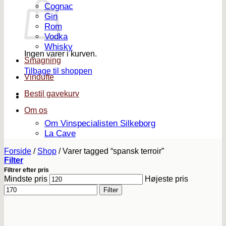
Cognac
Gin
Rom
Vodka
Whisky
Ingen varer i kurven.
Smagning
Tilbage til shoppen
Vindufte
Bestil gavekurv
Om os
Om Vinspecialisten Silkeborg
La Cave
Forside
/
Shop
/
Varer tagged “spansk terroir”
Filter
Filtrer efter pris
Mindste pris
Højeste pris
Filter