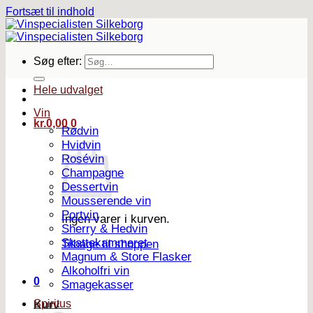
Fortsæt til indhold
Søg efter:
Hele udvalget
Vin
kr.
0,00
0
Rødvin
Hvidvin
Rosévin
Champagne
Dessertvin
Mousserende vin
Portvin
Ingen varer i kurven.
Sherry & Hedvin
Skattekammeret
Tilbage til shoppen
Magnum & Store Flasker
Alkoholfri vin
0
Smagekasser
Spiritus
Kurv