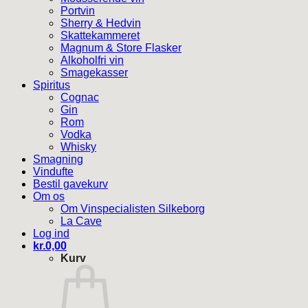
Portvin
Sherry & Hedvin
Skattekammeret
Magnum & Store Flasker
Alkoholfri vin
Smagekasser
Spiritus
Cognac
Gin
Rom
Vodka
Whisky
Smagning
Vindufte
Bestil gavekurv
Om os
Om Vinspecialisten Silkeborg
La Cave
Log ind
kr.
0,00
Kurv