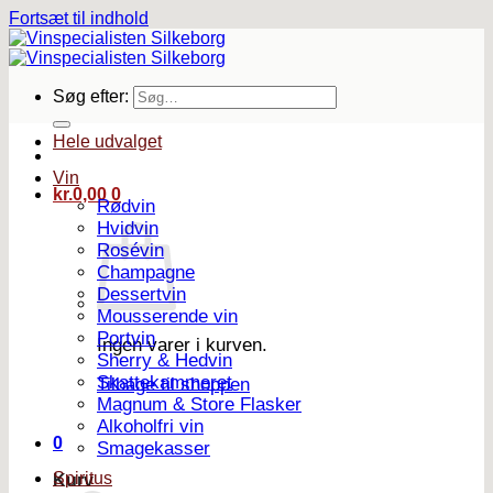
Fortsæt til indhold
Søg efter:
Hele udvalget
Vin
kr.
0,00
0
Rødvin
Hvidvin
Rosévin
Champagne
Dessertvin
Mousserende vin
Portvin
Ingen varer i kurven.
Sherry & Hedvin
Skattekammeret
Tilbage til shoppen
Magnum & Store Flasker
Alkoholfri vin
0
Smagekasser
Spiritus
Kurv