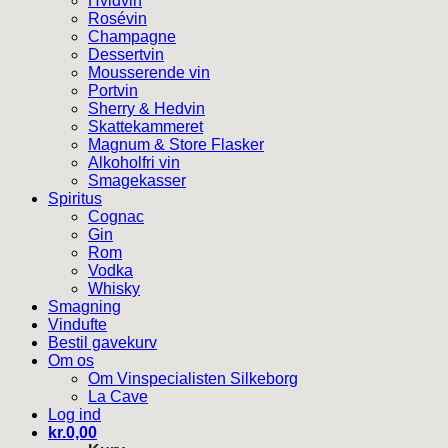
Hvidvin
Rosévin
Champagne
Dessertvin
Mousserende vin
Portvin
Sherry & Hedvin
Skattekammeret
Magnum & Store Flasker
Alkoholfri vin
Smagekasser
Spiritus
Cognac
Gin
Rom
Vodka
Whisky
Smagning
Vindufte
Bestil gavekurv
Om os
Om Vinspecialisten Silkeborg
La Cave
Log ind
kr.
0,00