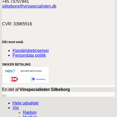
+45 73707841
silkeborg@vinspecialisten.dk
CVR: 33965516
DEt med småt
Handelsbetingelser
Persondata politik
SIKKER BETALING
En del af
Vinspecialisten Silkeborg
Hele udvalget
Vin
Rødvin