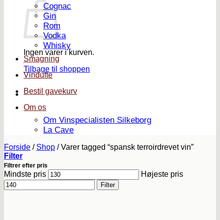
Cognac
Gin
Rom
Vodka
Whisky
Ingen varer i kurven.
Smagning
Tilbage til shoppen
Vindufte
Bestil gavekurv
Om os
Om Vinspecialisten Silkeborg
La Cave
Forside
/
Shop
/
Varer tagged “spansk terroirdrevet vin”
Filter
Filtrer efter pris
Mindste pris
Højeste pris
Filter