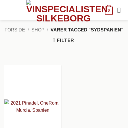
Fortsæt
til
0
indhold
FORSIDE
/
SHOP
/
VARER TAGGED “SYDSPANIEN”
FILTER