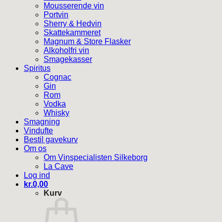
Mousserende vin
Portvin
Sherry & Hedvin
Skattekammeret
Magnum & Store Flasker
Alkoholfri vin
Smagekasser
Spiritus
Cognac
Gin
Rom
Vodka
Whisky
Smagning
Vindufte
Bestil gavekurv
Om os
Om Vinspecialisten Silkeborg
La Cave
Log ind
kr.
0,00
Kurv