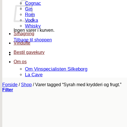
Cognac
Gin
Rom
Vodka
Whisky
Ingen varer i kurven.
Smagning
Tilbage til shoppen
Vindufte
Bestil gavekurv
Om os
Om Vinspecialisten Silkeborg
La Cave
Forside
/
Shop
/
Varer tagged “Syrah med krydderi og frugt.”
Filter