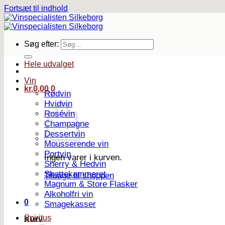
Fortsæt til indhold
Søg efter:
Hele udvalget
Vin
kr.
0,00
0
Rødvin
Hvidvin
Rosévin
Champagne
Dessertvin
Mousserende vin
Portvin
Ingen varer i kurven.
Sherry & Hedvin
Skattekammeret
Tilbage til shoppen
Magnum & Store Flasker
Alkoholfri vin
0
Smagekasser
Spiritus
Kurv