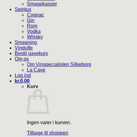
Smagekasser
Spiritus
Cognac
Gin
Rom
Vodka
Whisky
Smagning
Vindufte
Bestil gavekurv
Om os
Om Vinspecialisten Silkeborg
La Cave
Log ind
kr.
0,00
Kurv
Ingen varer i kurven.
Tilbage til shoppen