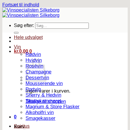
Fortsæt til indhold
Søg efter:
Hele udvalget
Vin
kr.
0,00
0
Rødvin
Hvidvin
Rosévin
Champagne
Dessertvin
Mousserende vin
Portvin
Ingen varer i kurven.
Sherry & Hedvin
Skattekammeret
Tilbage til shoppen
Magnum & Store Flasker
Alkoholfri vin
0
Smagekasser
Spiritus
Kurv