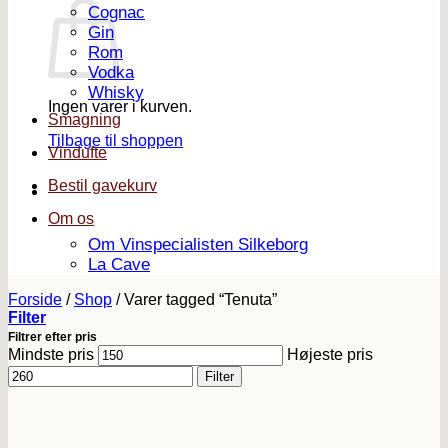
Cognac
Gin
Rom
Vodka
Whisky
Ingen varer i kurven.
Smagning
Tilbage til shoppen
Vindufte
Bestil gavekurv
Om os
Om Vinspecialisten Silkeborg
La Cave
Forside
/
Shop
/
Varer tagged “Tenuta”
Filter
Filtrer efter pris
Mindste pris
Højeste pris
Filter