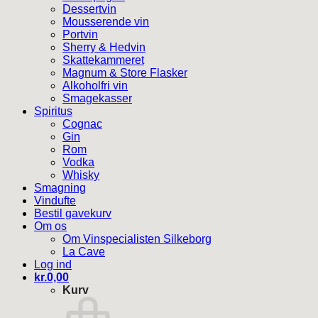
Dessertvin
Mousserende vin
Portvin
Sherry & Hedvin
Skattekammeret
Magnum & Store Flasker
Alkoholfri vin
Smagekasser
Spiritus
Cognac
Gin
Rom
Vodka
Whisky
Smagning
Vindufte
Bestil gavekurv
Om os
Om Vinspecialisten Silkeborg
La Cave
Log ind
kr.
0,00
Kurv