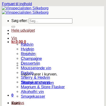
Fortsæt til indhold
Søg efter:
Hele udvalget
Vin
kr.
0,00
0
Rødvin
Hvidvin
Rosévin
Champagne
Dessertvin
Mousserende vin
Portvin
Ingen varer i kurven.
Sherry & Hedvin
Skattekammeret
Tilbage til shoppen
Magnum & Store Flasker
Alkoholfri vin
0
Smagekasser
Spiritus
Kurv