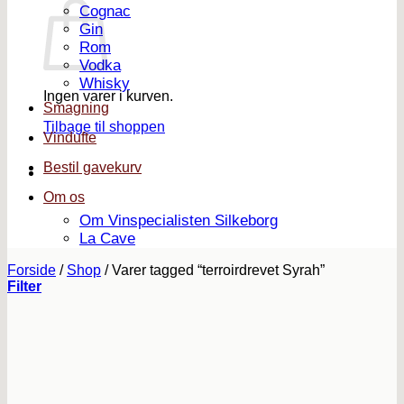
Cognac
Gin
Rom
Vodka
Whisky
Ingen varer i kurven.
Smagning
Tilbage til shoppen
Vindufte
Bestil gavekurv
Om os
Om Vinspecialisten Silkeborg
La Cave
Forside
/
Shop
/
Varer tagged “terroirdrevet Syrah”
Filter