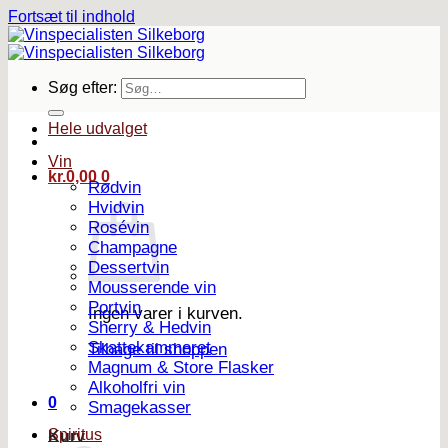
Fortsæt til indhold
Søg efter:
Hele udvalget
Vin
kr.
0,00
0
Rødvin
Hvidvin
Rosévin
Champagne
Dessertvin
Mousserende vin
Portvin
Ingen varer i kurven.
Sherry & Hedvin
Skattekammeret
Tilbage til shoppen
Magnum & Store Flasker
Alkoholfri vin
0
Smagekasser
Spiritus
Kurv