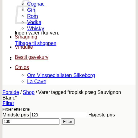
Cognac
Gin
Rom
Vodka
Whisky
Ingen varer i kurven.
Smagning
Tilbage til shoppen
Vindufte
Bestil gavekurv
Om os
Om Vinspecialisten Silkeborg
La Cave
Forside
/
Shop
/
Varer tagged “tropisk præg Sauvignon
Blanc”
Filter
Filtrer efter pris
Mindste pris
Højeste pris
Filter