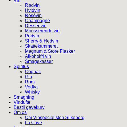
Vin
Rødvin
Hvidvin
Rosévin
Champagne
Dessertvin
Mousserende vin
Portvin
Sherry & Hedvin
Skattekammeret
Magnum & Store Flasker
Alkoholfri vin
Smagekasser
Spiritus
Cognac
Gin
Rom
Vodka
Whisky
Smagning
Vindufte
Bestil gavekurv
Om os
Om Vinspecialisten Silkeborg
La Cave