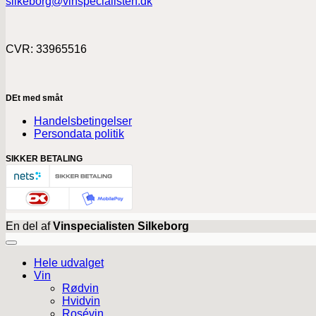
silkeborg@vinspecialisten.dk
CVR: 33965516
DEt med småt
Handelsbetingelser
Persondata politik
SIKKER BETALING
En del af
Vinspecialisten Silkeborg
Hele udvalget
Vin
Rødvin
Hvidvin
Rosévin