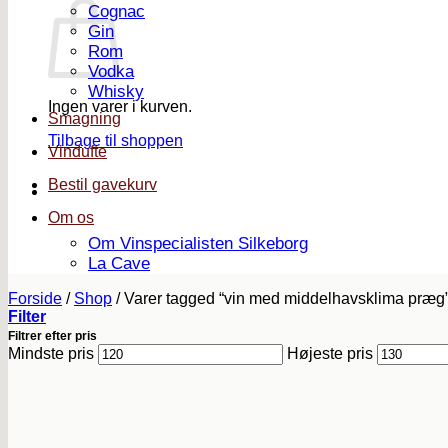
Cognac
Gin
Rom
Vodka
Whisky
Ingen varer i kurven.
Smagning
Tilbage til shoppen
Vindufte
Bestil gavekurv
Om os
Om Vinspecialisten Silkeborg
La Cave
Forside
/
Shop
/
Varer tagged “vin med middelhavsklima præg
Filter
Filtrer efter pris
Mindste pris
Højeste pris