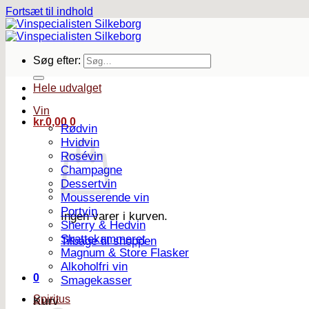
Fortsæt til indhold
Søg efter:
Hele udvalget
Vin
kr.
0,00
0
Rødvin
Hvidvin
Rosévin
Champagne
Dessertvin
Mousserende vin
Portvin
Ingen varer i kurven.
Sherry & Hedvin
Skattekammeret
Tilbage til shoppen
Magnum & Store Flasker
Alkoholfri vin
0
Smagekasser
Spiritus
Kurv