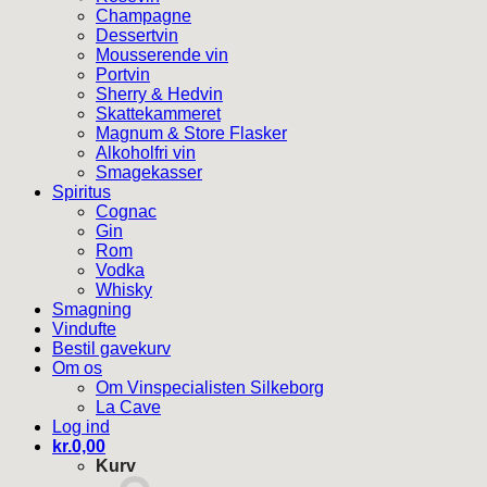
Champagne
Dessertvin
Mousserende vin
Portvin
Sherry & Hedvin
Skattekammeret
Magnum & Store Flasker
Alkoholfri vin
Smagekasser
Spiritus
Cognac
Gin
Rom
Vodka
Whisky
Smagning
Vindufte
Bestil gavekurv
Om os
Om Vinspecialisten Silkeborg
La Cave
Log ind
kr.
0,00
Kurv