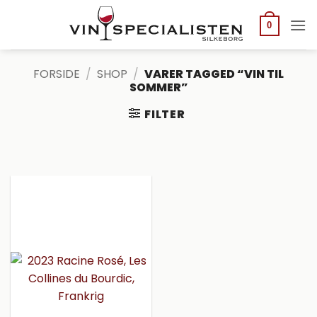
Fortsæt
til
0
indhold
FORSIDE
/
SHOP
/
VARER TAGGED “VIN TIL
SOMMER”
FILTER