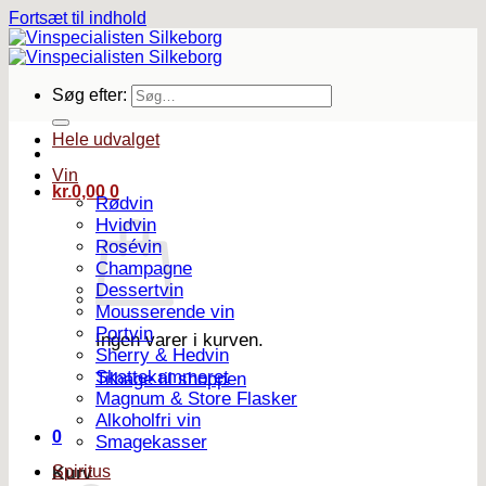
Fortsæt til indhold
Søg efter:
Hele udvalget
Vin
kr.
0,00
0
Rødvin
Hvidvin
Rosévin
Champagne
Dessertvin
Mousserende vin
Portvin
Ingen varer i kurven.
Sherry & Hedvin
Skattekammeret
Tilbage til shoppen
Magnum & Store Flasker
Alkoholfri vin
0
Smagekasser
Spiritus
Kurv