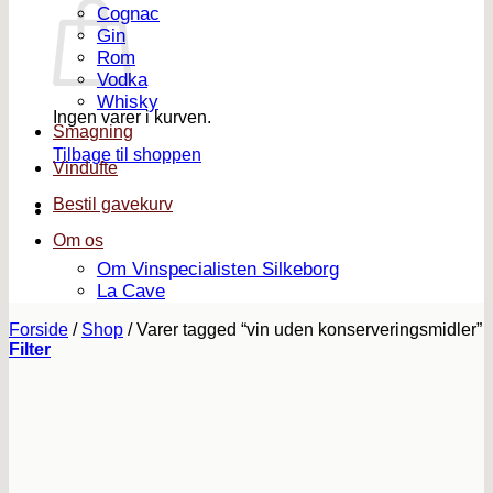
Cognac
Gin
Rom
Vodka
Whisky
Ingen varer i kurven.
Smagning
Tilbage til shoppen
Vindufte
Bestil gavekurv
Om os
Om Vinspecialisten Silkeborg
La Cave
Forside
/
Shop
/
Varer tagged “vin uden konserveringsmidler”
Filter