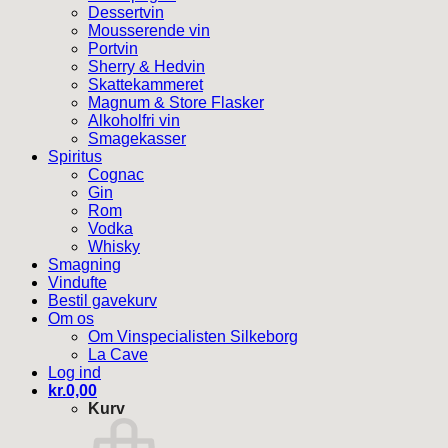
Dessertvin
Mousserende vin
Portvin
Sherry & Hedvin
Skattekammeret
Magnum & Store Flasker
Alkoholfri vin
Smagekasser
Spiritus
Cognac
Gin
Rom
Vodka
Whisky
Smagning
Vindufte
Bestil gavekurv
Om os
Om Vinspecialisten Silkeborg
La Cave
Log ind
kr.
0,00
Kurv