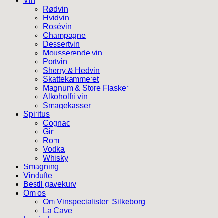
Vin
Rødvin
Hvidvin
Rosévin
Champagne
Dessertvin
Mousserende vin
Portvin
Sherry & Hedvin
Skattekammeret
Magnum & Store Flasker
Alkoholfri vin
Smagekasser
Spiritus
Cognac
Gin
Rom
Vodka
Whisky
Smagning
Vindufte
Bestil gavekurv
Om os
Om Vinspecialisten Silkeborg
La Cave