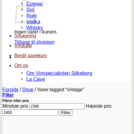
Cognac
Gin
Rom
Vodka
Whisky
Ingen varer i kurven.
Smagning
Tilbage til shoppen
Vindufte
Bestil gavekurv
Om os
Om Vinspecialisten Silkeborg
La Cave
Forside
/
Shop
/
Varer tagged “vintage”
Filter
Filtrer efter pris
Mindste pris
Højeste pris
Filter