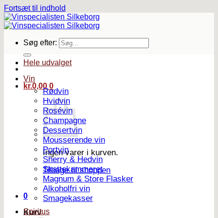
Fortsæt til indhold
Søg efter:
Hele udvalget
Vin
kr.
0,00
0
Rødvin
Hvidvin
Rosévin
Champagne
Dessertvin
Mousserende vin
Portvin
Ingen varer i kurven.
Sherry & Hedvin
Skattekammeret
Tilbage til shoppen
Magnum & Store Flasker
Alkoholfri vin
0
Smagekasser
Spiritus
Kurv