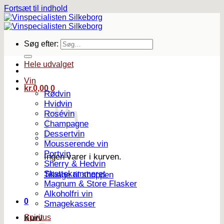
Fortsæt til indhold
Søg efter:
Hele udvalget
Vin
kr.
0,00
0
Rødvin
Hvidvin
Rosévin
Champagne
Dessertvin
Mousserende vin
Portvin
Ingen varer i kurven.
Sherry & Hedvin
Skattekammeret
Tilbage til shoppen
Magnum & Store Flasker
Alkoholfri vin
0
Smagekasser
Spiritus
Kurv