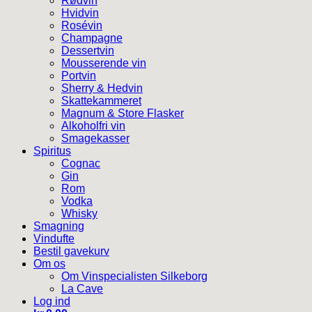
Rødvin
Hvidvin
Rosévin
Champagne
Dessertvin
Mousserende vin
Portvin
Sherry & Hedvin
Skattekammeret
Magnum & Store Flasker
Alkoholfri vin
Smagekasser
Spiritus
Cognac
Gin
Rom
Vodka
Whisky
Smagning
Vindufte
Bestil gavekurv
Om os
Om Vinspecialisten Silkeborg
La Cave
Log ind