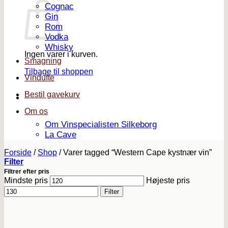
Cognac
Gin
Rom
Vodka
Whisky
Ingen varer i kurven.
Smagning
Tilbage til shoppen
Vindufte
Bestil gavekurv
Om os
Om Vinspecialisten Silkeborg
La Cave
Forside
/
Shop
/
Varer tagged “Western Cape kystnær vin”
Filter
Filtrer efter pris
Mindste pris
Højeste pris
Filter