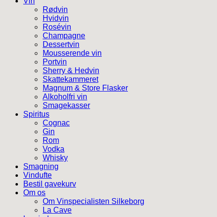
Vin
Rødvin
Hvidvin
Rosévin
Champagne
Dessertvin
Mousserende vin
Portvin
Sherry & Hedvin
Skattekammeret
Magnum & Store Flasker
Alkoholfri vin
Smagekasser
Spiritus
Cognac
Gin
Rom
Vodka
Whisky
Smagning
Vindufte
Bestil gavekurv
Om os
Om Vinspecialisten Silkeborg
La Cave