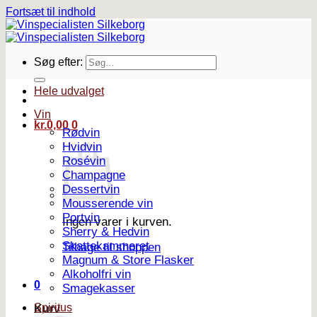
Fortsæt til indhold
Søg efter:
Hele udvalget
Vin
kr.
0,00
0
Rødvin
Hvidvin
Rosévin
Champagne
Dessertvin
Mousserende vin
Portvin
Ingen varer i kurven.
Sherry & Hedvin
Skattekammeret
Tilbage til shoppen
Magnum & Store Flasker
Alkoholfri vin
0
Smagekasser
Spiritus
Kurv