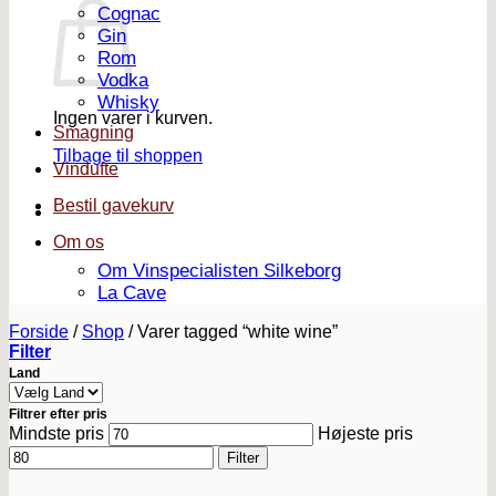
Cognac
Gin
Rom
Vodka
Whisky
Ingen varer i kurven.
Smagning
Tilbage til shoppen
Vindufte
Bestil gavekurv
Om os
Om Vinspecialisten Silkeborg
La Cave
Forside
/
Shop
/
Varer tagged “white wine”
Filter
Land
Filtrer efter pris
Mindste pris
Højeste pris
Filter