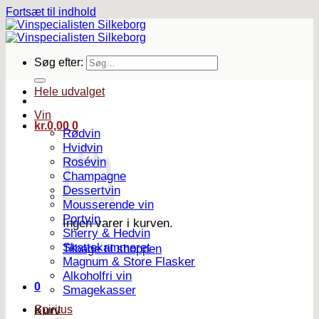
Fortsæt til indhold
Søg efter:
Hele udvalget
Vin
kr.
0,00
0
Rødvin
Hvidvin
Rosévin
Champagne
Dessertvin
Mousserende vin
Portvin
Ingen varer i kurven.
Sherry & Hedvin
Skattekammeret
Tilbage til shoppen
Magnum & Store Flasker
Alkoholfri vin
0
Smagekasser
Spiritus
Kurv