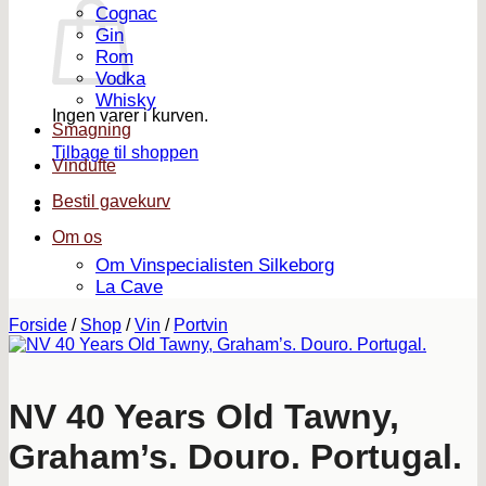
Cognac
Gin
Rom
Vodka
Whisky
Ingen varer i kurven.
Smagning
Tilbage til shoppen
Vindufte
Bestil gavekurv
Om os
Om Vinspecialisten Silkeborg
La Cave
Forside
/
Shop
/
Vin
/
Portvin
NV 40 Years Old Tawny,
Graham’s. Douro. Portugal.