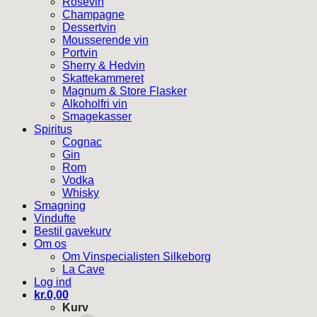
Rosévin
Champagne
Dessertvin
Mousserende vin
Portvin
Sherry & Hedvin
Skattekammeret
Magnum & Store Flasker
Alkoholfri vin
Smagekasser
Spiritus
Cognac
Gin
Rom
Vodka
Whisky
Smagning
Vindufte
Bestil gavekurv
Om os
Om Vinspecialisten Silkeborg
La Cave
Log ind
kr.
0,00
Kurv