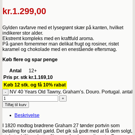
kr.
1.299,00
Gylden ravfarve med et lysegrønt skær på kanten, hvilket
indikerer stor alder.
Ekstremt kompleks med en kraftfuld aroma.
På ganen fornemmer man delikat frugt og rosiner, ristet
karamel og chokolade med en enestående eftersmag.
Køb flere og spar penge
Antal
12+
Pris pr. stk
kr.
1.169,10
Køb 12 stk. og få 10% rabat
NV 40 Years Old Tawny, Graham’s. Douro. Portugal. antal
Tilføj til kurv
Beskrivelse
I 1820 modtog brødrene Graham 27 tønder portvin som
betaling for ubetalt gæld. Det gik så godt med at få dem solgt,