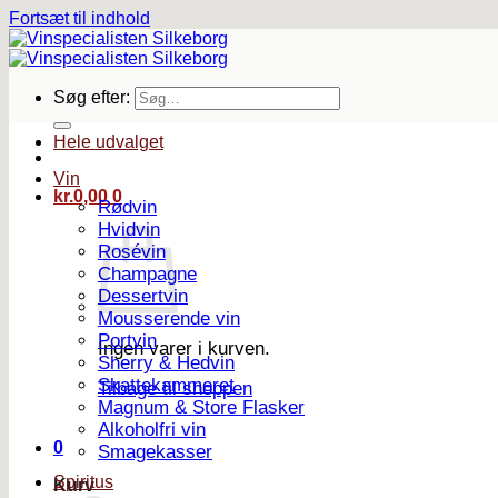
Fortsæt til indhold
Søg efter:
Hele udvalget
Vin
kr.
0,00
0
Rødvin
Hvidvin
Rosévin
Champagne
Dessertvin
Mousserende vin
Portvin
Ingen varer i kurven.
Sherry & Hedvin
Skattekammeret
Tilbage til shoppen
Magnum & Store Flasker
Alkoholfri vin
0
Smagekasser
Spiritus
Kurv