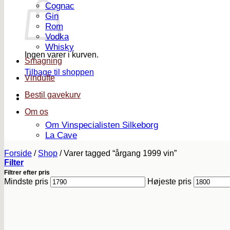
Cognac
Gin
Rom
Vodka
Whisky
Ingen varer i kurven.
Smagning
Tilbage til shoppen
Vindufte
Bestil gavekurv
Om os
Om Vinspecialisten Silkeborg
La Cave
Forside
/
Shop
/
Varer tagged “årgang 1999 vin”
Filter
Filtrer efter pris
Mindste pris
Højeste pris