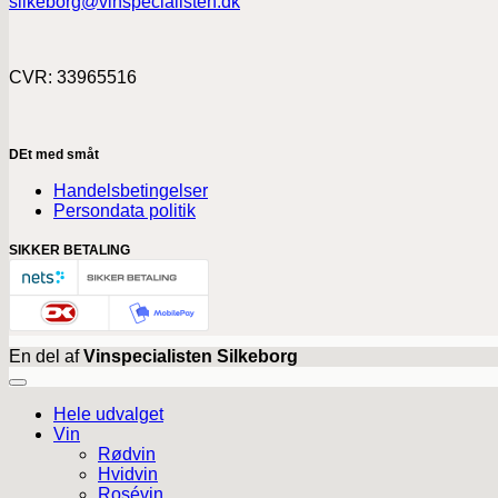
silkeborg@vinspecialisten.dk
CVR: 33965516
DEt med småt
Handelsbetingelser
Persondata politik
SIKKER BETALING
En del af
Vinspecialisten Silkeborg
Hele udvalget
Vin
Rødvin
Hvidvin
Rosévin