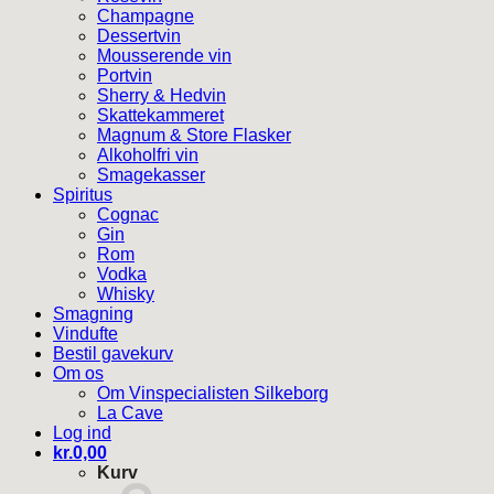
Champagne
Dessertvin
Mousserende vin
Portvin
Sherry & Hedvin
Skattekammeret
Magnum & Store Flasker
Alkoholfri vin
Smagekasser
Spiritus
Cognac
Gin
Rom
Vodka
Whisky
Smagning
Vindufte
Bestil gavekurv
Om os
Om Vinspecialisten Silkeborg
La Cave
Log ind
kr.
0,00
Kurv