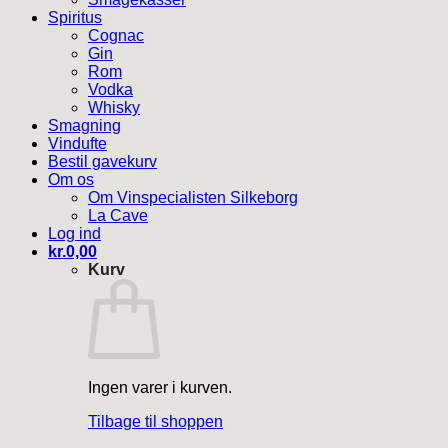
Spiritus
Cognac
Gin
Rom
Vodka
Whisky
Smagning
Vindufte
Bestil gavekurv
Om os
Om Vinspecialisten Silkeborg
La Cave
Log ind
kr.
0,00
Kurv
Ingen varer i kurven.
Tilbage til shoppen