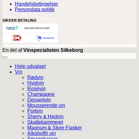
Handelsbetingelser
Persondata politik
SIKKER BETALING
En del af
Vinspecialisten Silkeborg
Hele udvalget
Vin
Rødvin
Hvidvin
Rosévin
Champagne
Dessertvin
Mousserende vin
Portvin
Sherry & Hedvin
Skattekammeret
Magnum & Store Flasker
Alkoholfri vin
Smagekasser