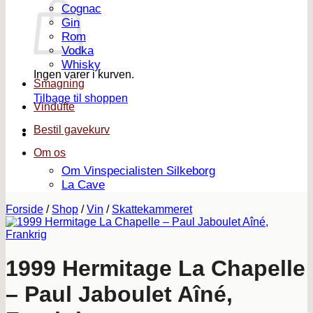
Cognac
Gin
Rom
Vodka
Whisky
Ingen varer i kurven.
Smagning
Tilbage til shoppen
Vindufte
Bestil gavekurv
Om os
Om Vinspecialisten Silkeborg
La Cave
Forside
/
Shop
/
Vin
/
Skattekammeret
1999 Hermitage La Chapelle
– Paul Jaboulet Aîné,