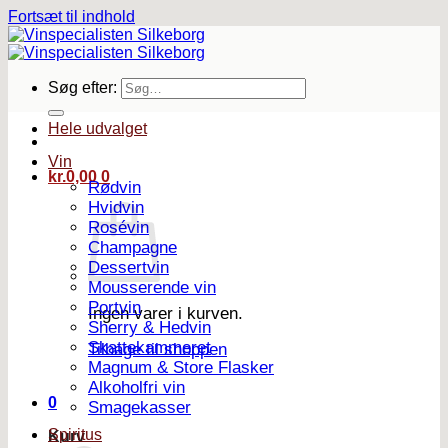
Fortsæt til indhold
Søg efter:
Hele udvalget
Vin
kr.
0,00
0
Rødvin
Hvidvin
Rosévin
Champagne
Dessertvin
Mousserende vin
Portvin
Ingen varer i kurven.
Sherry & Hedvin
Skattekammeret
Tilbage til shoppen
Magnum & Store Flasker
Alkoholfri vin
0
Smagekasser
Spiritus
Kurv