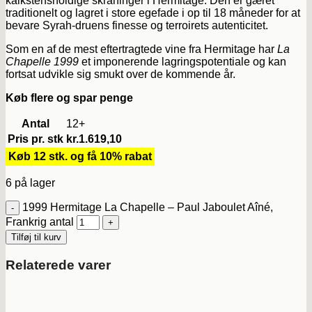
kalkstensholdige skråninger i Hermitage. Den er gæret
traditionelt og lagret i store egefade i op til 18 måneder for at
bevare Syrah-druens finesse og terroirets autenticitet.
Som en af de mest eftertragtede vine fra Hermitage har
La
Chapelle 1999
et imponerende lagringspotentiale og kan
fortsat udvikle sig smukt over de kommende år.
Køb flere og spar penge
Antal
12+
Pris pr. stk
kr.
1.619,10
Køb 12 stk. og få 10% rabat
6 på lager
1999 Hermitage La Chapelle – Paul Jaboulet Aîné,
Frankrig antal
Tilføj til kurv
Relaterede varer