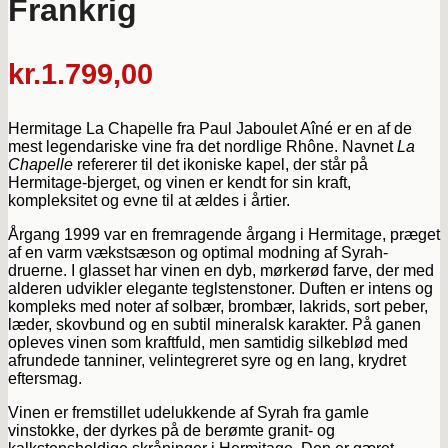
Frankrig
kr.
1.799,00
Hermitage La Chapelle fra Paul Jaboulet Aîné er en af de
mest legendariske vine fra det nordlige Rhône. Navnet
La
Chapelle
refererer til det ikoniske kapel, der står på
Hermitage-bjerget, og vinen er kendt for sin kraft,
kompleksitet og evne til at ældes i årtier.
Årgang 1999 var en fremragende årgang i Hermitage, præget
af en varm vækstsæson og optimal modning af Syrah-
druerne. I glasset har vinen en dyb, mørkerød farve, der med
alderen udvikler elegante teglstenstoner. Duften er intens og
kompleks med noter af solbær, brombær, lakrids, sort peber,
læder, skovbund og en subtil mineralsk karakter. På ganen
opleves vinen som kraftfuld, men samtidig silkeblød med
afrundede tanniner, velintegreret syre og en lang, krydret
eftersmag.
Vinen er fremstillet udelukkende af Syrah fra gamle
vinstokke, der dyrkes på de berømte granit- og