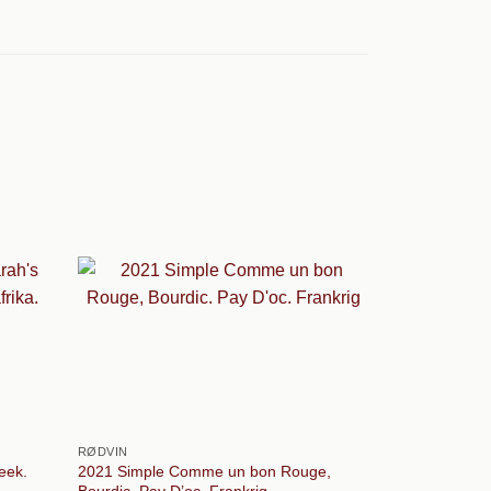
RØDVIN
HVIDVIN
eek.
2021 Simple Comme un bon Rouge,
2024 Chardonn
Bourdic. Pay D’oc. Frankrig
Frankrig.