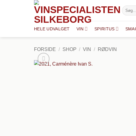
Fortsæt
Søg
til
efter:
indhold
HELE UDVALGET
VIN
SPIRITUS
SMA
FORSIDE
/
SHOP
/
VIN
/
RØDVIN