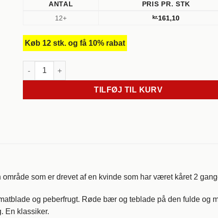
ANTAL
PRIS PR. STK
12+
kr.
161,10
Køb 12 stk. og få 10% rabat
2021, Carménère Ivan S. antal
TILFØJ TIL KURV
 område som er drevet af en kvinde som har været kåret 2 gang
matblade og peberfrugt. Røde bær og teblade på den fulde og 
. En klassiker.