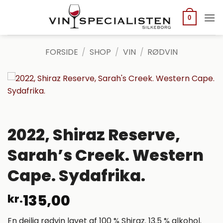
Fortsæt
til
0
indhold
FORSIDE
/
SHOP
/
VIN
/
RØDVIN
2022, Shiraz Reserve,
Sarah’s Creek. Western
Cape. Sydafrika.
135,00
kr.
En dejlig rødvin lavet af 100 % Shiraz. 13.5 % alkohol.