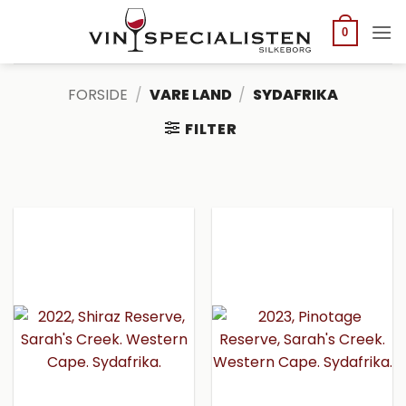
Fortsæt
til
0
indhold
FORSIDE
/
VARE LAND
/
SYDAFRIKA
FILTER