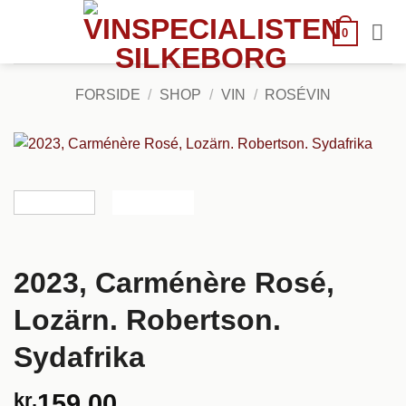
Fortsæt
til
0
indhold
FORSIDE
/
SHOP
/
VIN
/
ROSÉVIN
2023, Carménère Rosé,
Lozärn. Robertson.
Sydafrika
kr.
159,00