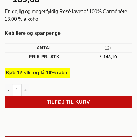
En dejlig og meget fyldig Rosé lavet af 100% Carménère.
13.00 % alkohol.
Køb flere og spar penge
ANTAL
12+
PRIS PR. STK
kr.
143,10
Køb 12 stk. og få 10% rabat
2023, Carménère Rosé, Lozärn. Robertson. Sydafrika antal
TILFØJ TIL KURV