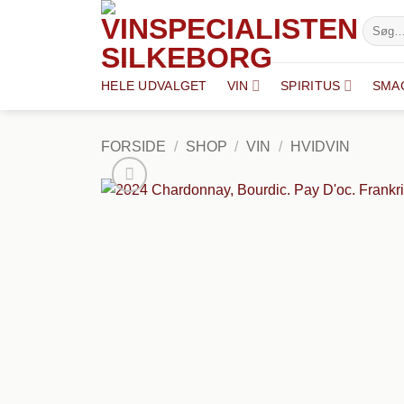
Fortsæt
Søg
til
efter:
indhold
HELE UDVALGET
VIN
SPIRITUS
SMA
FORSIDE
/
SHOP
/
VIN
/
HVIDVIN