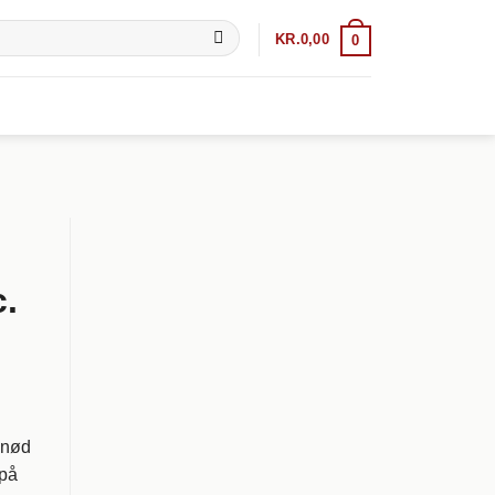
KR.
0,00
0
.
elnød
 på