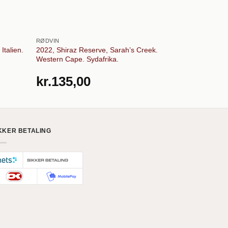
RØDVIN
RØDVIN
2022, Shiraz Reserve, Sarah’s Creek.
2019 Vin’atur
Italien.
Western Cape. Sydafrika.
Frankrig.
kr.
135,00
kr.
149,
KKER BETALING