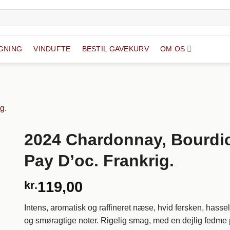
GNING
VINDUFTE
BESTIL GAVEKURV
OM OS
2024 Chardonnay, Bourdic
Pay D’oc. Frankrig.
kr.
119,00
Intens, aromatisk og raffineret næse, hvid fersken, hass
og smøragtige noter. Rigelig smag, med en dejlig fedme