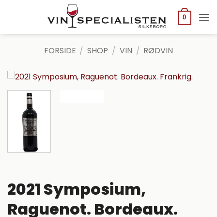
Fortsæt
til
0
indhold
FORSIDE
/
SHOP
/
VIN
/
RØDVIN
2021 Symposium,
Raguenot. Bordeaux.