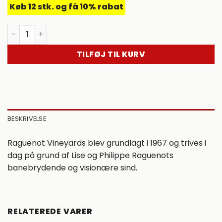
Køb 12 stk. og få 10% rabat
2021 Symposium, Raguenot. Bordeaux. Frankrig. antal
TILFØJ TIL KURV
BESKRIVELSE
Raguenot Vineyards blev grundlagt i 1967 og trives i
dag på grund af Lise og Philippe Raguenots
banebrydende og visionære sind.
RELATEREDE VARER