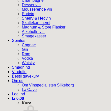
Champagne
Dessertvin
Mousserende vin
Portvin
Sherry & Hedvin
Skattekammeret
Magnum & Store Flasker
Alkoholfri vin
Smagekasser
Spiritus
Cognac
Gin
Rom
Vodka
Whisky
Smagning
Vindufte
Bestil gavekurv
Om os
Om Vinspecialisten Silkeborg
La Cave
Log ind
kr.
0,00
Kurv