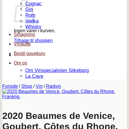
Cognac
Gin
Rom
Vodka
Whisky
Ingen varer i kurven.
Smagning
Tilbage til shoppen
Vindufte
Bestil gavekurv
Om os
Om Vinspecialisten Silkeborg
La Cave
Forside
/
Shop
/
Vin
/
Rødvin
2020 Beaumes de Venice,
Goubert. Côtes du Rhone.