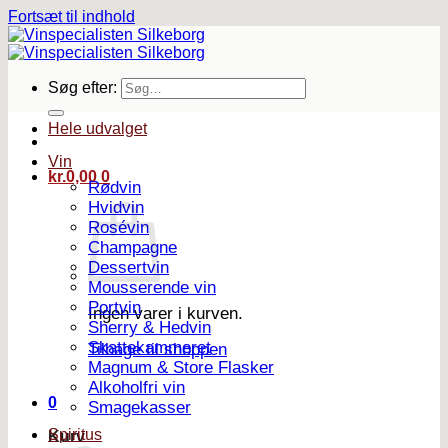
Fortsæt til indhold
Søg efter:
Hele udvalget
Vin
kr.
0,00
0
Rødvin
Hvidvin
Rosévin
Champagne
Dessertvin
Mousserende vin
Portvin
Ingen varer i kurven.
Sherry & Hedvin
Skattekammeret
Tilbage til shoppen
Magnum & Store Flasker
Alkoholfri vin
0
Smagekasser
Spiritus
Kurv