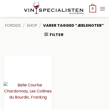
Fortsæt
til
0
indhold
FORSIDE
/
SHOP
/
VARER TAGGED “ÆBLENOTER”
FILTER