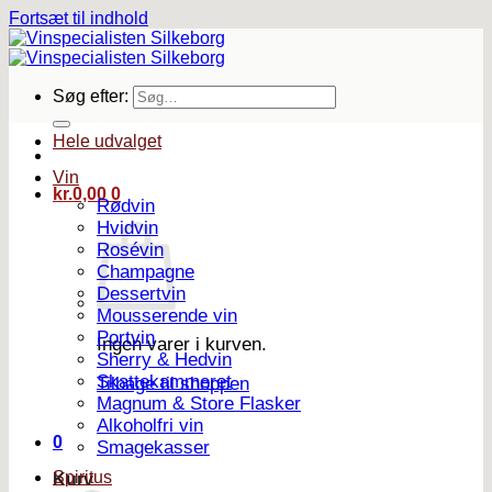
Fortsæt til indhold
Søg efter:
Hele udvalget
Vin
kr.
0,00
0
Rødvin
Hvidvin
Rosévin
Champagne
Dessertvin
Mousserende vin
Portvin
Ingen varer i kurven.
Sherry & Hedvin
Skattekammeret
Tilbage til shoppen
Magnum & Store Flasker
Alkoholfri vin
0
Smagekasser
Spiritus
Kurv