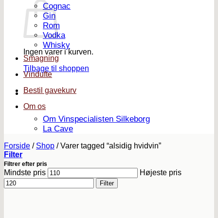
Cognac
Gin
Rom
Vodka
Whisky
Ingen varer i kurven.
Smagning
Tilbage til shoppen
Vindufte
Bestil gavekurv
Om os
Om Vinspecialisten Silkeborg
La Cave
Forside
/
Shop
/
Varer tagged “alsidig hvidvin”
Filter
Filtrer efter pris
Mindste pris
Højeste pris
Filter