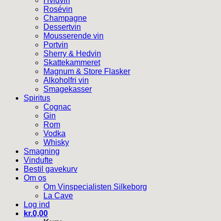
Hvidvin
Rosévin
Champagne
Dessertvin
Mousserende vin
Portvin
Sherry & Hedvin
Skattekammeret
Magnum & Store Flasker
Alkoholfri vin
Smagekasser
Spiritus
Cognac
Gin
Rom
Vodka
Whisky
Smagning
Vindufte
Bestil gavekurv
Om os
Om Vinspecialisten Silkeborg
La Cave
Log ind
kr.
0,00