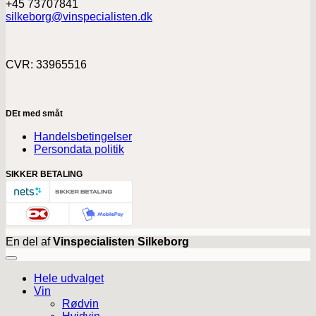
+45 73707841
silkeborg@vinspecialisten.dk
CVR: 33965516
DEt med småt
Handelsbetingelser
Persondata politik
SIKKER BETALING
En del af
Vinspecialisten Silkeborg
Hele udvalget
Vin
Rødvin