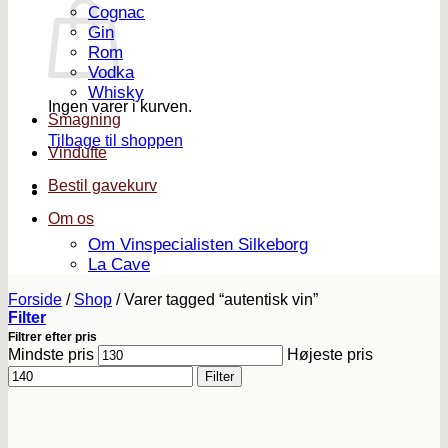
Cognac
Gin
Rom
Vodka
Whisky
Ingen varer i kurven.
Smagning
Tilbage til shoppen
Vindufte
Bestil gavekurv
Om os
Om Vinspecialisten Silkeborg
La Cave
Forside
/
Shop
/
Varer tagged “autentisk vin”
Filter
Filtrer efter pris
Mindste pris
Højeste pris
Filter