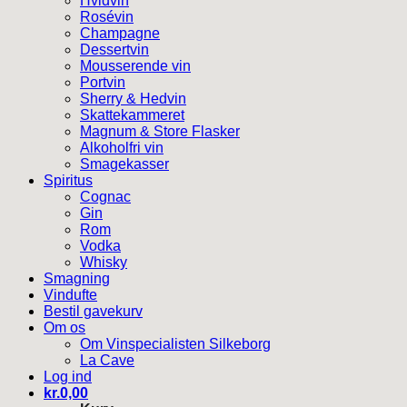
Hvidvin
Rosévin
Champagne
Dessertvin
Mousserende vin
Portvin
Sherry & Hedvin
Skattekammeret
Magnum & Store Flasker
Alkoholfri vin
Smagekasser
Spiritus
Cognac
Gin
Rom
Vodka
Whisky
Smagning
Vindufte
Bestil gavekurv
Om os
Om Vinspecialisten Silkeborg
La Cave
Log ind
kr.
0,00