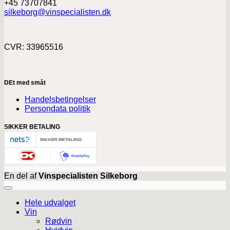
+45 73707841
silkeborg@vinspecialisten.dk
CVR: 33965516
DEt med småt
Handelsbetingelser
Persondata politik
SIKKER BETALING
En del af
Vinspecialisten Silkeborg
Hele udvalget
Vin
Rødvin