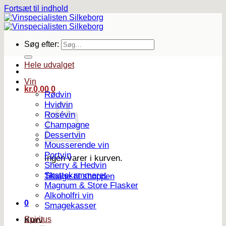
Fortsæt til indhold
Søg efter:
Hele udvalget
Vin
kr.
0,00
0
Rødvin
Hvidvin
Rosévin
Champagne
Dessertvin
Mousserende vin
Portvin
Ingen varer i kurven.
Sherry & Hedvin
Skattekammeret
Tilbage til shoppen
Magnum & Store Flasker
Alkoholfri vin
0
Smagekasser
Spiritus
Kurv