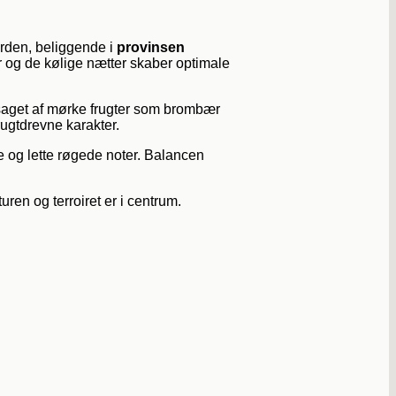
gården, beliggende i
provinsen
 og de kølige nætter skaber optimale
saget af mørke frugter som brombær
rugtdrevne karakter.
 og lette røgede noter. Balancen
ren og terroiret er i centrum.