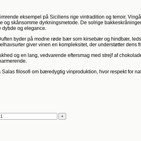
limrende eksempel på Siciliens rige vintradition og terroir. Vin
tige og skånsomme dyrkningsmetode. De solrige bakkeskråninger
de dybde og elegance.
e. Duften byder på modne røde bær som kirsebær og hindbær, led
elhavsurter giver vinen en kompleksitet, der understøtter dens f
iskhed og en lang, vedvarende eftersmag med strejf af chokolade
charmerende.
Salas filosofi om bæredygtig vinproduktion, hvor respekt for natu