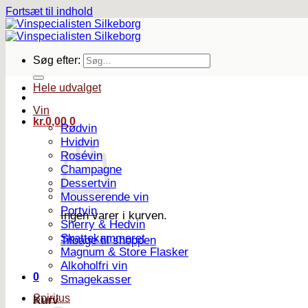
Fortsæt til indhold
Søg efter:
Hele udvalget
Vin
kr.
0,00
0
Rødvin
Hvidvin
Rosévin
Champagne
Dessertvin
Mousserende vin
Portvin
Ingen varer i kurven.
Sherry & Hedvin
Skattekammeret
Tilbage til shoppen
Magnum & Store Flasker
Alkoholfri vin
0
Smagekasser
Spiritus
Kurv