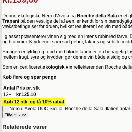
Denne økologiske Nero d’Avola fra
Rocche della Sala
er et g
Trapani
på den vestlige del af øen, er kendt for sin bæredyg
vækstbetingelser for druen, hvilket resulterer i en vin med bå
I glasset præsenterer vinen sig med en intens rubinrød farv
og blommer. Krydderier som sort peber, lakrids og subtile midd
Smagen er fyldig og rund med bløde tanniner, en behagelig fr
mellem frugt, syre og krydderi gør denne vin både alsidig og 
Som en certificeret
økologisk vin
reflekterer den Rocche della 
Køb flere og spar penge
Antal
Pris pr. stk
12+
kr.
125,10
Køb 12 stk. og få 10% rabat
Nero d'Avola DOC Sicilia, Rocche della Sala, Italien antal
Tilføj til kurv
Relaterede varer