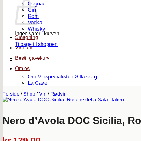
Cognac
Gin
Rom
Vodka
Whisky
Ingen varer i kurven.
Smagning
Tilbage til shoppen
Vindufte
Bestil gavekurv
Om os
Om Vinspecialisten Silkeborg
La Cave
Forside
/
Shop
/
Vin
/
Rødvin
Nero d’Avola DOC Sicilia, Roc
kr.
139,00