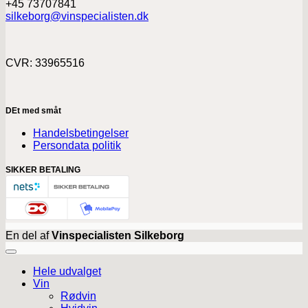
+45 73707841
silkeborg@vinspecialisten.dk
CVR: 33965516
DEt med småt
Handelsbetingelser
Persondata politik
SIKKER BETALING
En del af
Vinspecialisten Silkeborg
Hele udvalget
Vin
Rødvin