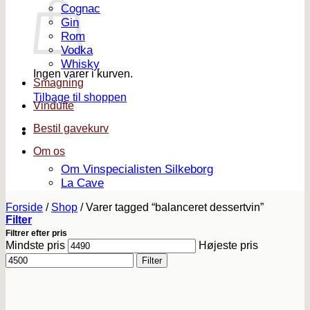
Cognac
Gin
Rom
Vodka
Whisky
Ingen varer i kurven.
Smagning
Tilbage til shoppen
Vindufte
Bestil gavekurv
Om os
Om Vinspecialisten Silkeborg
La Cave
Forside
/
Shop
/
Varer tagged “balanceret dessertvin”
Filter
Filtrer efter pris
Mindste pris
Højeste pris
Filter