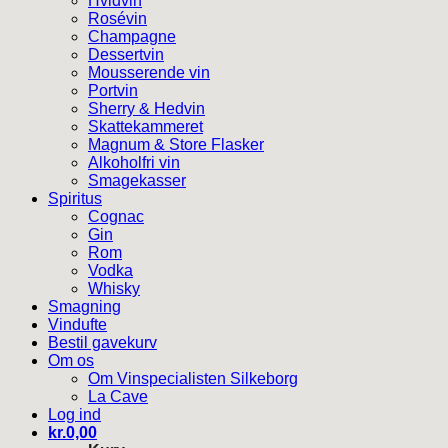
Hvidvin
Rosévin
Champagne
Dessertvin
Mousserende vin
Portvin
Sherry & Hedvin
Skattekammeret
Magnum & Store Flasker
Alkoholfri vin
Smagekasser
Spiritus
Cognac
Gin
Rom
Vodka
Whisky
Smagning
Vindufte
Bestil gavekurv
Om os
Om Vinspecialisten Silkeborg
La Cave
Log ind
kr.
0,00