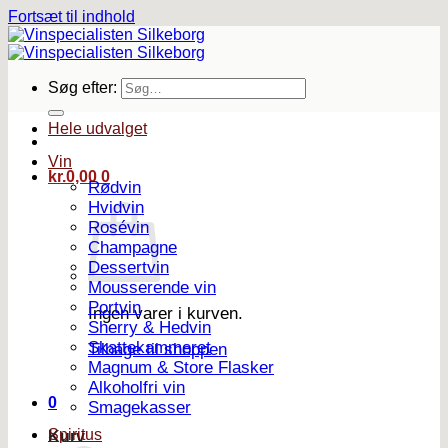
Fortsæt til indhold
Søg efter:
Hele udvalget
Vin
kr.
0,00
0
Rødvin
Hvidvin
Rosévin
Champagne
Dessertvin
Mousserende vin
Portvin
Ingen varer i kurven.
Sherry & Hedvin
Skattekammeret
Tilbage til shoppen
Magnum & Store Flasker
Alkoholfri vin
0
Smagekasser
Spiritus
Kurv