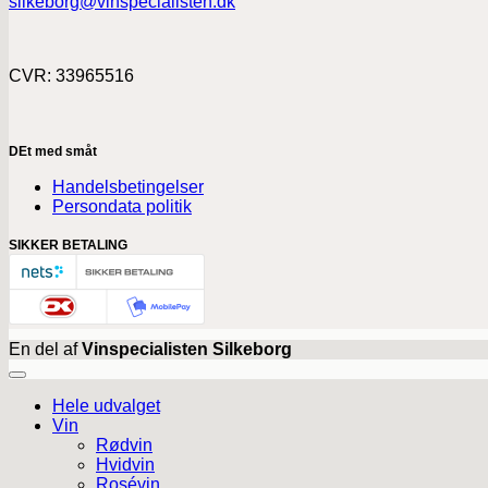
silkeborg@vinspecialisten.dk
CVR: 33965516
DEt med småt
Handelsbetingelser
Persondata politik
SIKKER BETALING
En del af
Vinspecialisten Silkeborg
Hele udvalget
Vin
Rødvin
Hvidvin
Rosévin