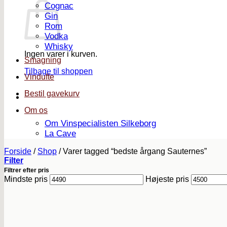
Cognac
Gin
Rom
Vodka
Whisky
Ingen varer i kurven.
Smagning
Tilbage til shoppen
Vindufte
Bestil gavekurv
Om os
Om Vinspecialisten Silkeborg
La Cave
Forside
/
Shop
/
Varer tagged “bedste årgang Sauternes”
Filter
Filtrer efter pris
Mindste pris
Højeste pris