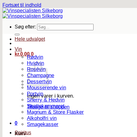
Fortsæt til indhold
Søg efter:
Hele udvalget
Vin
kr.
0,00
0
Rødvin
Hvidvin
Rosévin
Champagne
Dessertvin
Mousserende vin
Portvin
Ingen varer i kurven.
Sherry & Hedvin
Skattekammeret
Tilbage til shoppen
Magnum & Store Flasker
Alkoholfri vin
0
Smagekasser
Spiritus
Kurv