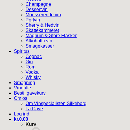
Champagne
Dessertvin
Mousserende vin
Portvin
Sherry & Hedvin
Skattekammeret
Magnum & Store Flasker
Alkoholfri vin
Smagekasser
Spiritus
Cognac
Gin
Rom
Vodka
Whisky
Smagning
Vindufte
Bestil gavekurv
Om os
Om Vinspecialisten Silkeborg
La Cave
Log ind
kr.
0,00
Kurv